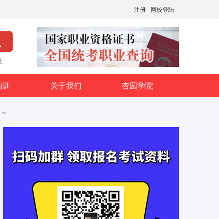
注册
网校登陆
员
内训
关于我们
杏园学院
～～