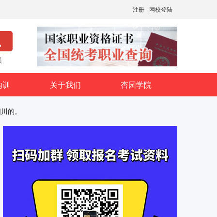
注册
网校登陆
员
内训
关于我们
杏园学院
四川的。